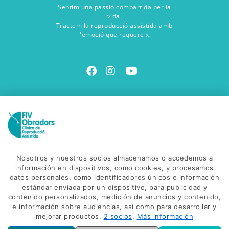
Sentim una passió compartida per la
vida.
Tractem la reproducció assistida amb
l'emoció que requereix.
Contacte amb nosaltres
Vine a veure'ns
Avinguda Salvador Dalí, 85
C. Gonzalez de Soto, 38
Nosotros y nuestros socios almacenamos o accedemos a
17600 - Figueres
información en dispositivos, como cookies, y procesamos
datos personales, como identificadores únicos e información
Envia'ns un correu
estándar enviada por un dispositivo, para publicidad y
info@fivobradors.com
contenido personalizados, medición de anuncios y contenido,
e información sobre audiencias, así como para desarrollar y
Truca'ns
mejorar productos.
2 socios
.
Más información
(+34) 972 500 500