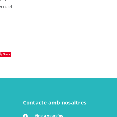
rn, el
Save
Contacte amb nosaltres
Vine a veure'ns