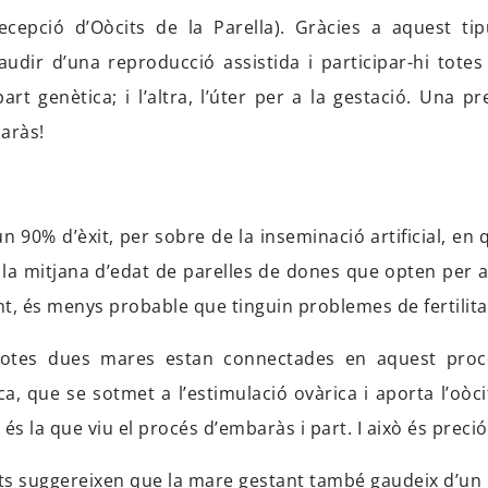
epció d’Oòcits de la Parella). Gràcies a aquest ti
udir d’una reproducció assistida i participar-hi totes
part genètica; i l’altra, l’úter per a la gestació. Una pr
aràs!
n 90% d’èxit, per sobre de la inseminació artificial, en 
 la mitjana d’edat de parelles de dones que opten per 
nt, és menys probable que tinguin problemes de fertilita
otes dues mares estan connectades en aquest proc
, que se sotmet a l’estimulació ovàrica i aporta l’oòcit
i és la que viu el procés d’embaràs i part. I això és preció
nts suggereixen que la mare gestant també gaudeix d’un