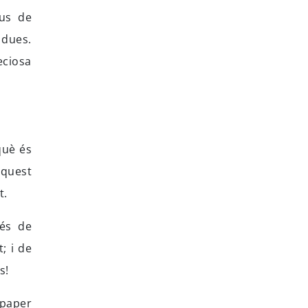
pus de
 dues.
eciosa
què és
aquest
t.
és de
; i de
s!
 paper