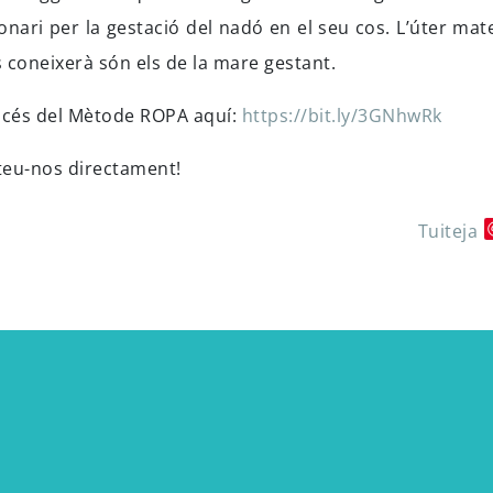
ri per la gestació del nadó en el seu cos. L’úter mate
us coneixerà són els de la mare gestant.
rocés del Mètode ROPA aquí:
https://bit.ly/3GNhwRk
cteu-nos directament!
Tuiteja