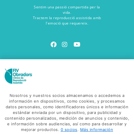
Sentim una passió compartida per la
vida.
Tractem la reproducció assistida amb
l'emoció que requereix.
Contacte amb nosaltres
Vine a veure'ns
Avinguda Salvador Dalí, 85
C. Gonzalez de Soto, 38
Nosotros y nuestros socios almacenamos o accedemos a
17600 - Figueres
información en dispositivos, como cookies, y procesamos
datos personales, como identificadores únicos e información
Envia'ns un correu
estándar enviada por un dispositivo, para publicidad y
info@fivobradors.com
contenido personalizados, medición de anuncios y contenido,
e información sobre audiencias, así como para desarrollar y
Truca'ns
mejorar productos.
0 socios
.
Más información