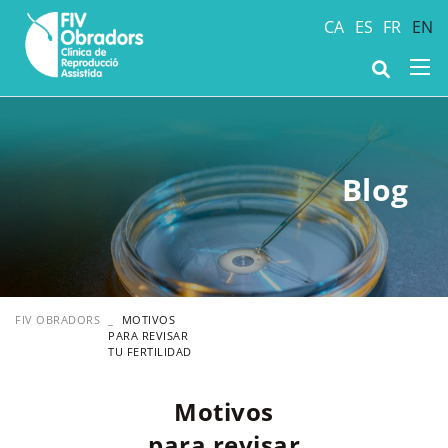
CA
ES
FR
EN
Blog
FIV OBRADORS
MOTIVOS
PARA REVISAR
TU FERTILIDAD
Motivos
para revisar