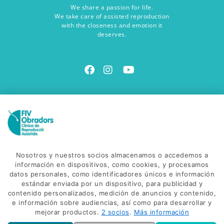
We share a passion for life.
We take care of assisted reproduction
with the closeness and emotion it
deserves.
Contact us
Visit us
Avinguda Salvador Dalí, 85
C. Gonzalez de Soto, 38
Nosotros y nuestros socios almacenamos o accedemos a
17600 - Figueres
información en dispositivos, como cookies, y procesamos
datos personales, como identificadores únicos e información
Email us
estándar enviada por un dispositivo, para publicidad y
info@fivobradors.com
contenido personalizados, medición de anuncios y contenido,
e información sobre audiencias, así como para desarrollar y
Call us
mejorar productos.
2 socios
.
Más información
(+34) 972 500 500