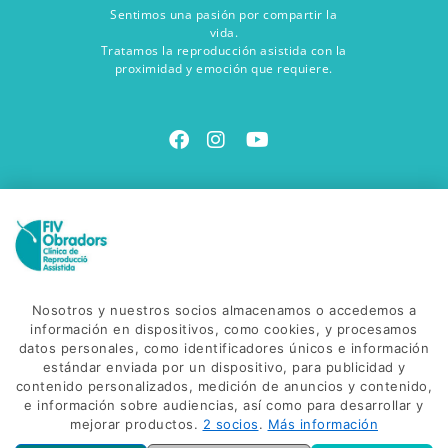
Sentimos una pasión por compartir la
vida.
Tratamos la reproducción asistida con la
proximidad y emoción que requiere.
Contacta con nosotros
Ven a vernos
Avinguda Salvador Dalí, 85
C. Gonzalez de Soto, 38
Nosotros y nuestros socios almacenamos o accedemos a
17600 - Figueres
información en dispositivos, como cookies, y procesamos
datos personales, como identificadores únicos e información
Envíanos un correo
estándar enviada por un dispositivo, para publicidad y
info@fivobradors.com
contenido personalizados, medición de anuncios y contenido,
e información sobre audiencias, así como para desarrollar y
Llámanos
mejorar productos.
2 socios
.
Más información
(+34) 972 500 500