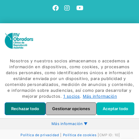
Contacta con nosotros
Ven a vernos
Avinguda Salvador Dalí, 85
C. Gonzalez de Soto, 38
Nosotros y nuestros socios almacenamos o accedemos a
17600 - Figueres
información en dispositivos, como cookies, y procesamos
datos personales, como identificadores únicos e información
Envíanos un correo
estándar enviada por un dispositivo, para publicidad y
info@fivobradors.com
contenido personalizados, medición de anuncios y contenido,
e información sobre audiencias, así como para desarrollar y
Llámanos
mejorar productos.
1 socios
.
Más información
(+34) 972 500 500
Rechazar todo
Gestionar opciones
Aceptar todo
Más información ▼
POLÍTICA DE COOKIES
AVISO LEGAL
POLÍTICA DE PRIVACIDAD
Categorías de datos
Política de privacidad
|
Política de cookies
|
CMP ID: 10
|
Ejemplos de datos personales procesados: dirección IP,