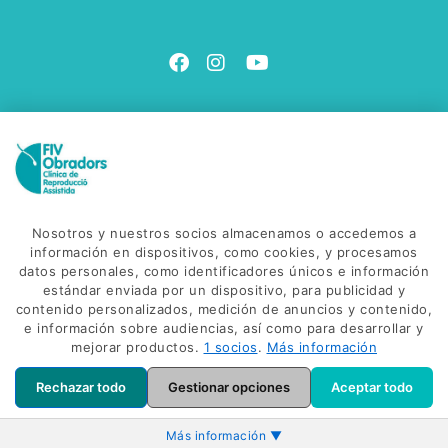
Contacta con nosotros
Ven a vernos
Avinguda Salvador Dalí, 85
C. Gonzalez de Soto, 38
Nosotros y nuestros socios almacenamos o accedemos a
17600 - Figueres
información en dispositivos, como cookies, y procesamos
datos personales, como identificadores únicos e información
Envíanos un correo
estándar enviada por un dispositivo, para publicidad y
info@fivobradors.com
contenido personalizados, medición de anuncios y contenido,
e información sobre audiencias, así como para desarrollar y
Llámanos
mejorar productos.
1 socios
.
Más información
(+34) 972 500 500
Rechazar todo
Gestionar opciones
Aceptar todo
Más información ▼