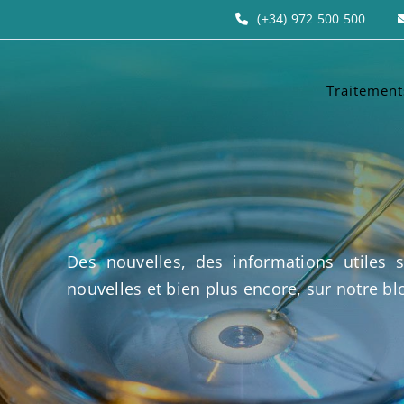
(+34) 972 500 500
Traitement
Inséminat
conjugale
Fécondati
La FIV av
Des nouvelles, des informations utiles s
Diagnosti
nouvelles et bien plus encore, sur notre blo
Préservat