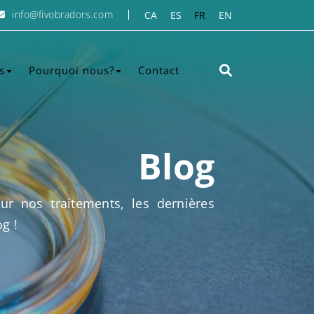
info@fivobradors.com
CA
ES
FR
EN
s
Pourquoi nous?
Contact
ion artificielle intra-
Qui sommes-nous?
 (IAC)
Vennez conaître notre centre
Blog
on in vitro (FIV)
Qu’est-ce qui nous rend
ec don d’ovocytes
différents ?
ur nos traitements, les dernières
c préimplantatoire (DPI)
Questions fréquentes
g !
ion de la fertilité