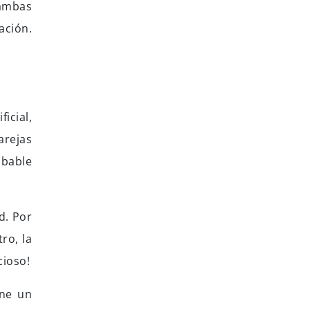
 ambas
tación.
icial,
arejas
obable
d. Por
ro, la
cioso!
ene un