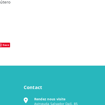
 útero
Save
Contact
Rendez nous visite
Avinguda Salvador Dalí, 85